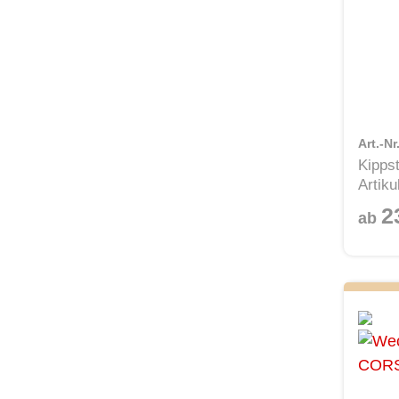
Art.-N
Kipps
Artiku
2
ab