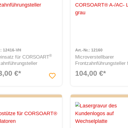
r.: 12416-VH
Art.-Nr.: 12160
®
reinsatz für CORSOART
Microverstellbarer
zahnführungsteller
Frontzahnführungsteller 
®
CORSOART
A-/AC- Lin
3,00 €*
104,00 €*