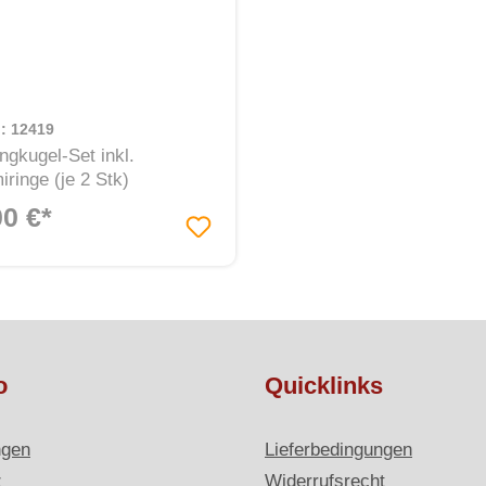
.: 12419
ngkugel-Set inkl.
ringe (je 2 Stk)
00 €*
o
Quicklinks
ngen
Lieferbedingungen
z
Widerrufsrecht