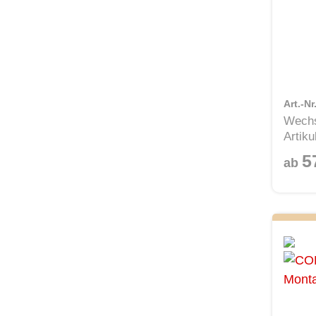
Art.-N
Wechs
Artiku
5
ab