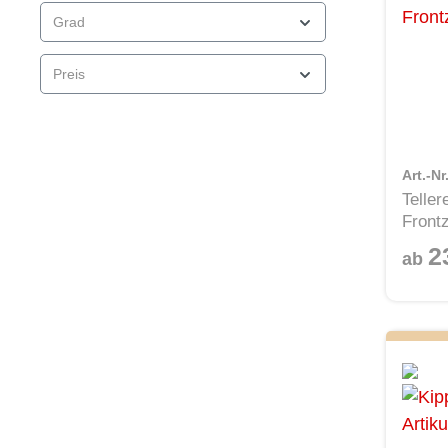
Grad
Preis
Art.-N
Telle
Front
2
ab