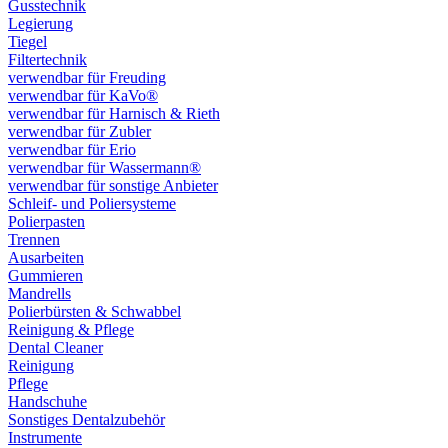
Gusstechnik
Legierung
Tiegel
Filtertechnik
verwendbar für Freuding
verwendbar für KaVo®
verwendbar für Harnisch & Rieth
verwendbar für Zubler
verwendbar für Erio
verwendbar für Wassermann®
verwendbar für sonstige Anbieter
Schleif- und Poliersysteme
Polierpasten
Trennen
Ausarbeiten
Gummieren
Mandrells
Polierbürsten & Schwabbel
Reinigung & Pflege
Dental Cleaner
Reinigung
Pflege
Handschuhe
Sonstiges Dentalzubehör
Instrumente