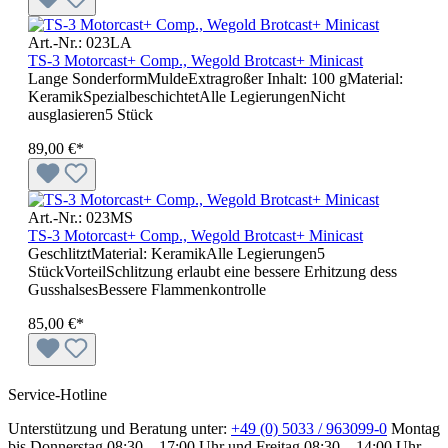
Art.-Nr.: 023LA
TS-3 Motorcast+ Comp., Wegold Brotcast+ Minicast
Lange SonderformMuldeExtragroßer Inhalt: 100 gMaterial:
KeramikSpezialbeschichtetAlle LegierungenNicht
ausglasieren5 Stück
89,00 €*
Art.-Nr.: 023MS
TS-3 Motorcast+ Comp., Wegold Brotcast+ Minicast
GeschlitztMaterial: KeramikAlle Legierungen5
StückVorteilSchlitzung erlaubt eine bessere Erhitzung dess
GusshalsesBessere Flammenkontrolle
85,00 €*
Service-Hotline
Unterstützung und Beratung unter:
+49 (0) 5033 / 963099-0
Montag
bis Donnerstag 08:30 – 17:00 Uhr und Freitag 08:30 – 14:00 Uhr