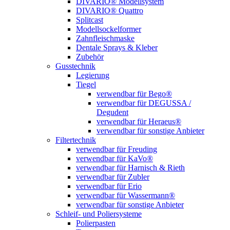
DIVARIO® Modellsystem
DIVARIO® Quattro
Splitcast
Modellsockelformer
Zahnfleischmaske
Dentale Sprays & Kleber
Zubehör
Gusstechnik
Legierung
Tiegel
verwendbar für Bego®
verwendbar für DEGUSSA /
Degudent
verwendbar für Heraeus®
verwendbar für sonstige Anbieter
Filtertechnik
verwendbar für Freuding
verwendbar für KaVo®
verwendbar für Harnisch & Rieth
verwendbar für Zubler
verwendbar für Erio
verwendbar für Wassermann®
verwendbar für sonstige Anbieter
Schleif- und Poliersysteme
Polierpasten