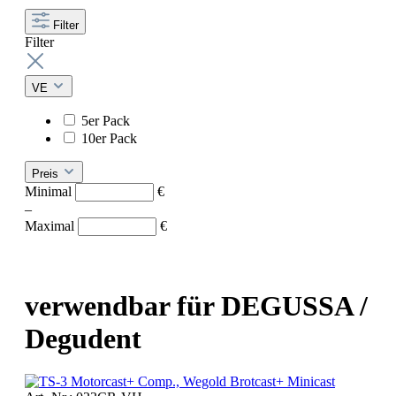
Filter
Filter
VE
5er Pack
10er Pack
Preis
Minimal
€
–
Maximal
€
verwendbar für DEGUSSA /
Degudent