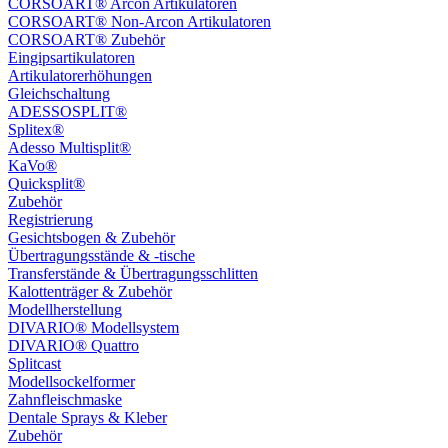
CORSOART® Arcon Artikulatoren
CORSOART® Non-Arcon Artikulatoren
CORSOART® Zubehör
Eingipsartikulatoren
Artikulatorerhöhungen
Gleichschaltung
ADESSOSPLIT®
Splitex®
Adesso Multisplit®
KaVo®
Quicksplit®
Zubehör
Registrierung
Gesichtsbogen & Zubehör
Übertragungsstände & -tische
Transferstände & Übertragungsschlitten
Kalottenträger & Zubehör
Modellherstellung
DIVARIO® Modellsystem
DIVARIO® Quattro
Splitcast
Modellsockelformer
Zahnfleischmaske
Dentale Sprays & Kleber
Zubehör