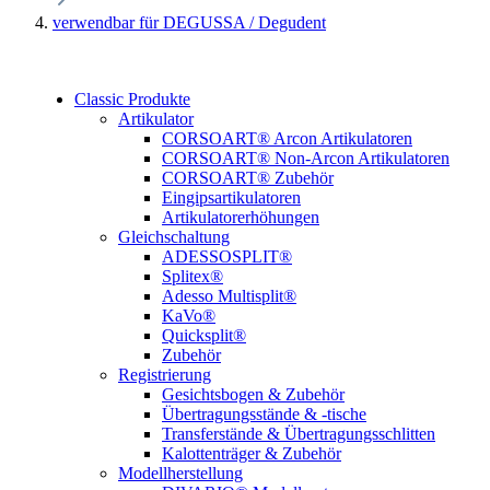
verwendbar für DEGUSSA / Degudent
Classic Produkte
Artikulator
CORSOART® Arcon Artikulatoren
CORSOART® Non-Arcon Artikulatoren
CORSOART® Zubehör
Eingipsartikulatoren
Artikulatorerhöhungen
Gleichschaltung
ADESSOSPLIT®
Splitex®
Adesso Multisplit®
KaVo®
Quicksplit®
Zubehör
Registrierung
Gesichtsbogen & Zubehör
Übertragungsstände & -tische
Transferstände & Übertragungsschlitten
Kalottenträger & Zubehör
Modellherstellung