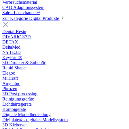
Verbrauchsmaterial
CAD Adaptionssystem
Sale - Last chance %
Zur Kategorie Digital Produkte
Dental-Resin
DIVARIO®3D
DETAX
DeltaMed
NYTE3D
KeyPrint®
3D Drucker & Zubehör
Rapid Shape
Elegoo
MiiCraft
Anycubic
Phrozen
3D Post processing
Reinigungsgeräte
Lichthärtegeräte
Kombigeräte
Digitale Modellherstellung
Digiplate® - digitales Modellsystem
3D Kleberset