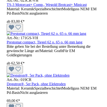
Art.-Nr.: 023CR-VH
TS-3 Motorcast+ Comp., Wegold Brotcast+ Minicast
Material: KeramikSpezialbeschichtetModellguss NEM/ EM
Pd-BasisNicht ausglasieren
ab
83,00 €*
Art.-Nr.: 171GS-VH
Prestomat compact, Tiegel 62 o. 65 o. 66 mm lang
Bitte geben Sie bei der Bestellung unter Bemerkung die
gewünsche Länge an!Material: GrafitFür EM
Goldlegierungen
ab
62,50 €*
Art.-Nr.: 019CR
Degutron®, 5er Pack, ohne Elektroden
Material: KeramikSpezialbeschichtetModellguss NEM/ EM
Pd-BasisNicht ausglasieren
69,00 €*