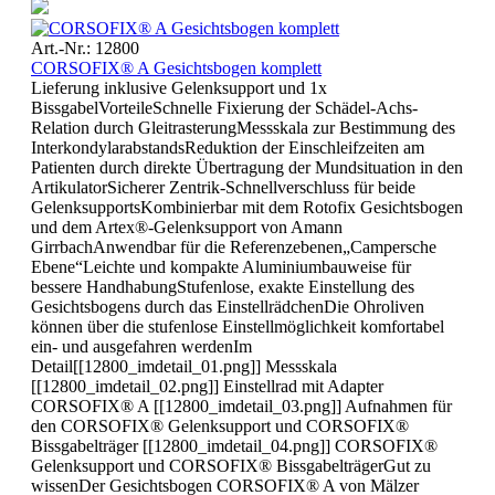
Art.-Nr.: 12800
CORSOFIX® A Gesichtsbogen komplett
Lieferung inklusive Gelenksupport und 1x
BissgabelVorteileSchnelle Fixierung der Schädel-Achs-
Relation durch GleitrasterungMessskala zur Bestimmung des
InterkondylarabstandsReduktion der Einschleifzeiten am
Patienten durch direkte Übertragung der Mundsituation in den
ArtikulatorSicherer Zentrik-Schnellverschluss für beide
Gelenk­supportsKombinierbar mit dem Rotofix Gesichtsbogen
und dem Artex®-Gelenksupport von Amann
GirrbachAnwendbar für die Referenzebenen„Campersche
Ebene“Leichte und kompakte Aluminiumbauweise für
bessere HandhabungStufenlose, exakte Einstellung des
Gesichtsbogens durch das EinstellrädchenDie Ohroliven
können über die stufenlose Einstellmöglichkeit komfortabel
ein- und ausgefahren werdenIm
Detail[[12800_imdetail_01.png]] Messskala
[[12800_imdetail_02.png]] Einstellrad mit Adapter
CORSOFIX® A [[12800_imdetail_03.png]] Aufnahmen für
den CORSOFIX® Gelenksupport und CORSOFIX®
Bissgabelträger [[12800_imdetail_04.png]] CORSOFIX®
Gelenksupport und CORSOFIX® BissgabelträgerGut zu
wissenDer Gesichtsbogen CORSOFIX® A von Mälzer