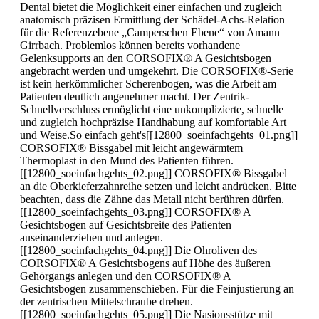
Dental bietet die Möglichkeit einer einfachen und zugleich
anatomisch präzisen Ermittlung der Schädel-Achs-Relation
für die Referenzebene „Camperschen Ebene“ von Amann
Girrbach. Problemlos können bereits vorhandene
Gelenksupports an den CORSOFIX® A Gesichtsbogen
angebracht werden und umgekehrt. Die CORSOFIX®-Serie
ist kein herkömmlicher Scherenbogen, was die Arbeit am
Patienten deutlich angenehmer macht. Der Zentrik-
Schnellverschluss ermöglicht eine unkomplizierte, schnelle
und zugleich hochpräzise Handhabung auf komfortable Art
und Weise.So einfach geht's[[12800_soeinfachgehts_01.png]]
CORSOFIX® Bissgabel mit leicht angewärmtem
Thermoplast in den Mund des Patienten führen.
[[12800_soeinfachgehts_02.png]] CORSOFIX® Bissgabel
an die Oberkieferzahnreihe setzen und leicht andrücken. Bitte
beachten, dass die Zähne das Metall nicht berühren dürfen.
[[12800_soeinfachgehts_03.png]] CORSOFIX® A
Gesichtsbogen auf Gesichtsbreite des Patienten
auseinanderziehen und anlegen.
[[12800_soeinfachgehts_04.png]] Die Ohroliven des
CORSOFIX® A Gesichtsbogens auf Höhe des äußeren
Gehörgangs anlegen und den CORSOFIX® A
Gesichtsbogen zusammenschieben. Für die Feinjustierung an
der zentrischen Mittelschraube drehen.
[[12800_soeinfachgehts_05.png]] Die Nasionsstütze mit