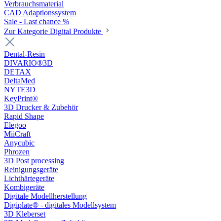
Verbrauchsmaterial
CAD Adaptionssystem
Sale - Last chance %
Zur Kategorie Digital Produkte
Dental-Resin
DIVARIO®3D
DETAX
DeltaMed
NYTE3D
KeyPrint®
3D Drucker & Zubehör
Rapid Shape
Elegoo
MiiCraft
Anycubic
Phrozen
3D Post processing
Reinigungsgeräte
Lichthärtegeräte
Kombigeräte
Digitale Modellherstellung
Digiplate® - digitales Modellsystem
3D Kleberset