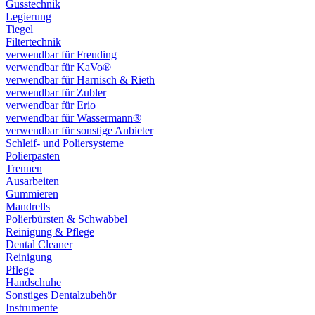
Gusstechnik
Legierung
Tiegel
Filtertechnik
verwendbar für Freuding
verwendbar für KaVo®
verwendbar für Harnisch & Rieth
verwendbar für Zubler
verwendbar für Erio
verwendbar für Wassermann®
verwendbar für sonstige Anbieter
Schleif- und Poliersysteme
Polierpasten
Trennen
Ausarbeiten
Gummieren
Mandrells
Polierbürsten & Schwabbel
Reinigung & Pflege
Dental Cleaner
Reinigung
Pflege
Handschuhe
Sonstiges Dentalzubehör
Instrumente