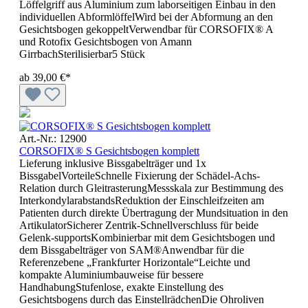
Löffelgriff aus Aluminium zum laborseitigen Einbau in den
individuellen AbformlöffelWird bei der Abformung an den
Gesichtsbogen gekoppeltVerwendbar für CORSOFIX® A
und Rotofix Gesichtsbogen von Amann
GirrbachSterilisierbar5 Stück
ab
39,00 €*
Art.-Nr.: 12900
CORSOFIX® S Gesichtsbogen komplett
Lieferung inklusive Bissgabelträger und 1x
BissgabelVorteileSchnelle Fixierung der Schädel-Achs-
Relation durch GleitrasterungMessskala zur Bestimmung des
InterkondylarabstandsReduktion der Einschleifzeiten am
Patienten durch direkte Übertragung der Mundsituation in den
ArtikulatorSicherer Zentrik-Schnellverschluss für beide
Gelenk-supportsKombinierbar mit dem Gesichtsbogen und
dem Bissgabelträger von SAM®Anwendbar für die
Referenzebene „Frankfurter Horizontale“Leichte und
kompakte Aluminiumbauweise für bessere
HandhabungStufenlose, exakte Einstellung des
Gesichtsbogens durch das EinstellrädchenDie Ohroliven