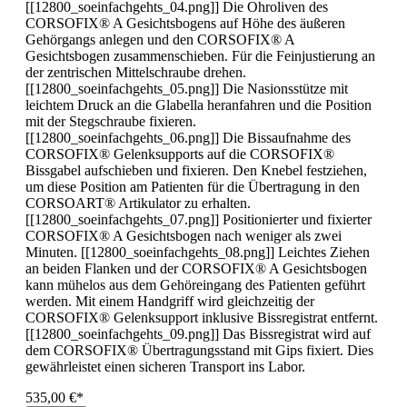
[[12800_soeinfachgehts_04.png]] Die Ohroliven des
CORSOFIX® A Gesichtsbogens auf Höhe des äußeren
Gehörgangs anlegen und den CORSOFIX® A
Gesichtsbogen zusammenschieben. Für die Feinjustierung an
der zentrischen Mittelschraube drehen.
[[12800_soeinfachgehts_05.png]] Die Nasionsstütze mit
leichtem Druck an die Glabella heranfahren und die Position
mit der Stegschraube fixieren.
[[12800_soeinfachgehts_06.png]] Die Bissaufnahme des
CORSOFIX® Gelenksupports auf die CORSOFIX®
Bissgabel aufschieben und fixieren. Den Knebel festziehen,
um diese Position am Patienten für die Übertragung in den
CORSOART® Artikulator zu erhalten.
[[12800_soeinfachgehts_07.png]] Positionierter und fixierter
CORSOFIX® A Gesichtsbogen nach weniger als zwei
Minuten. [[12800_soeinfachgehts_08.png]] Leichtes Ziehen
an beiden Flanken und der CORSOFIX® A Gesichtsbogen
kann mühelos aus dem Gehöreingang des Patienten geführt
werden. Mit einem Handgriff wird gleichzeitig der
CORSOFIX® Gelenksupport inklusive Bissregistrat entfernt.
[[12800_soeinfachgehts_09.png]] Das Bissregistrat wird auf
dem CORSOFIX® Übertragungsstand mit Gips fixiert. Dies
gewährleistet einen sicheren Transport ins Labor.
535,00 €*