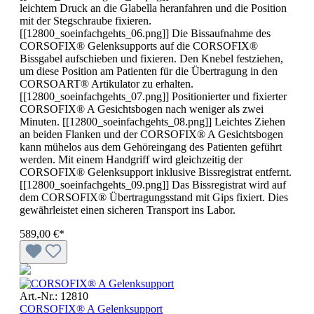
leichtem Druck an die Glabella heranfahren und die Position
mit der Stegschraube fixieren.
[[12800_soeinfachgehts_06.png]] Die Bissaufnahme des
CORSOFIX® Gelenksupports auf die CORSOFIX®
Bissgabel aufschieben und fixieren. Den Knebel festziehen,
um diese Position am Patienten für die Übertragung in den
CORSOART® Artikulator zu erhalten.
[[12800_soeinfachgehts_07.png]] Positionierter und fixierter
CORSOFIX® A Gesichtsbogen nach weniger als zwei
Minuten. [[12800_soeinfachgehts_08.png]] Leichtes Ziehen
an beiden Flanken und der CORSOFIX® A Gesichtsbogen
kann mühelos aus dem Gehöreingang des Patienten geführt
werden. Mit einem Handgriff wird gleichzeitig der
CORSOFIX® Gelenksupport inklusive Bissregistrat entfernt.
[[12800_soeinfachgehts_09.png]] Das Bissregistrat wird auf
dem CORSOFIX® Übertragungsstand mit Gips fixiert. Dies
gewährleistet einen sicheren Transport ins Labor.
589,00 €*
Art.-Nr.: 12810
CORSOFIX® A Gelenksupport