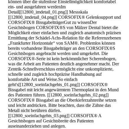
können über die stufenlose Einstellmöglichkeit komfortabel
ein- und ausgefahren werdenIm
Detail[[12800_imdetail_01.png]] Messskala
[[12800_imdetail_04.png]] CORSOFIX® Gelenksupport und
CORSOFIX® BissgabelträgerGut zu wissenDer
Gesichtsbogen CORSOFIX®S von Mälzer Dental bietet die
Möglichkeit einer einfachen und zugleich anatomisch präzisen
Ermittlung der Schädel-Achs-Relation für die Referenzebenen
„Frankfurter Horizontale“ von SAM®. Problemlos können
bereits vorhandene Bissgabelträger an den CORSOFIX®S
Gesichtsbogen angebracht werden und umgekehrt. Die
CORSOFIX®-Serie ist kein herkömmlicher Scherenbogen,
was die Arbeit am Patienten deutlich angenehmer macht. Der
Zentrik-Schnellverschluss ermöglicht eine unkomplizierte,
schnelle und zugleich hochpräzise Handhabung auf
komfortable Art und Weise.So einfach
geht's[[12800_soeinfachgehts_01.png]] CORSOFIX®
Bissgabel mit leicht angewärmtem Thermoplast in den Mund
des Patienten führen. [[12800_soeinfachgehts_02.png]]
CORSOFIX® Bissgabel an die Oberkieferzahnreihe setzen
und leicht andrücken. Bitte beachten, dass die Zähne das
Metall nicht berühren dürfen.
[[12800_soeinfachgehts_03.png]] CORSOFIX® A
Gesichtsbogen auf Gesichtsbreite des Patienten
auseinanderziehen und anlegen.