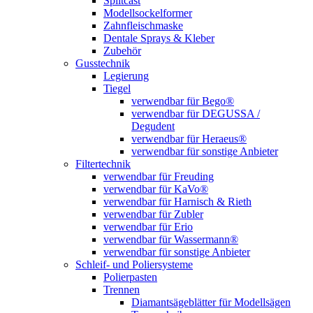
Splitcast
Modellsockelformer
Zahnfleischmaske
Dentale Sprays & Kleber
Zubehör
Gusstechnik
Legierung
Tiegel
verwendbar für Bego®
verwendbar für DEGUSSA /
Degudent
verwendbar für Heraeus®
verwendbar für sonstige Anbieter
Filtertechnik
verwendbar für Freuding
verwendbar für KaVo®
verwendbar für Harnisch & Rieth
verwendbar für Zubler
verwendbar für Erio
verwendbar für Wassermann®
verwendbar für sonstige Anbieter
Schleif- und Poliersysteme
Polierpasten
Trennen
Diamantsägeblätter für Modellsägen