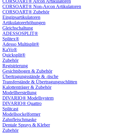
CORSOART® Arcon Artikulatoren
CORSOART® Non-Arcon Artikulatoren
CORSOART® Zubehör
Eingipsartikulatoren
Artikulatorerhöhungen
Gleichschaltung
ADESSOSPLIT®
Splitex®
Adesso Multisplit®
KaVo®
Quicksplit®
Zubehör
Registrierung
Gesichtsbogen & Zubehör
Übertragungsstände & -tische
Transferstände & Übertragungsschlitten
Kalottenträger & Zubehör
Modellherstellung
DIVARIO® Modellsystem
DIVARIO® Quattro
Splitcast
Modellsockelformer
Zahnfleischmaske
Dentale Sprays & Kleber
Zubehör