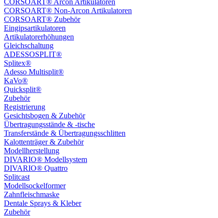
CORSOART® Arcon Artikulatoren
CORSOART® Non-Arcon Artikulatoren
CORSOART® Zubehör
Eingipsartikulatoren
Artikulatorerhöhungen
Gleichschaltung
ADESSOSPLIT®
Splitex®
Adesso Multisplit®
KaVo®
Quicksplit®
Zubehör
Registrierung
Gesichtsbogen & Zubehör
Übertragungsstände & -tische
Transferstände & Übertragungsschlitten
Kalottenträger & Zubehör
Modellherstellung
DIVARIO® Modellsystem
DIVARIO® Quattro
Splitcast
Modellsockelformer
Zahnfleischmaske
Dentale Sprays & Kleber
Zubehör