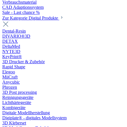
Verbrauchsmaterial
CAD Adaptionssystem
Sale - Last chance %
Zur Kategorie Digital Produkte
Dental-Resin
DIVARIO®3D
DETAX
DeltaMed
NYTE3D
KeyPrint®
3D Drucker & Zubehör
Rapid Shape
Elegoo
MiiCraft
Anycubic
Phrozen
3D Post processing
Reinigungsgeräte
Lichthärtegeräte
Kombigeräte
Digitale Modellherstellung
Digiplate® - digitales Modellsystem
3D Kleberset