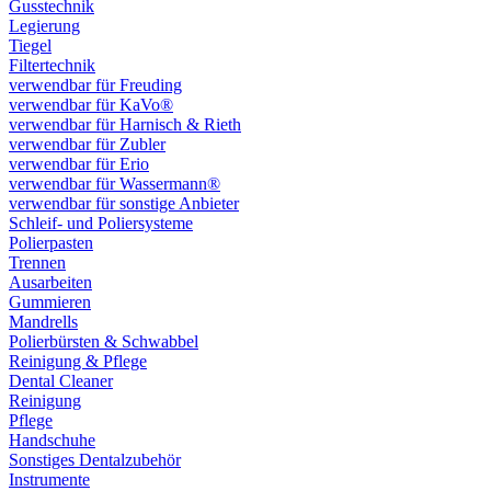
Gusstechnik
Legierung
Tiegel
Filtertechnik
verwendbar für Freuding
verwendbar für KaVo®
verwendbar für Harnisch & Rieth
verwendbar für Zubler
verwendbar für Erio
verwendbar für Wassermann®
verwendbar für sonstige Anbieter
Schleif- und Poliersysteme
Polierpasten
Trennen
Ausarbeiten
Gummieren
Mandrells
Polierbürsten & Schwabbel
Reinigung & Pflege
Dental Cleaner
Reinigung
Pflege
Handschuhe
Sonstiges Dentalzubehör
Instrumente