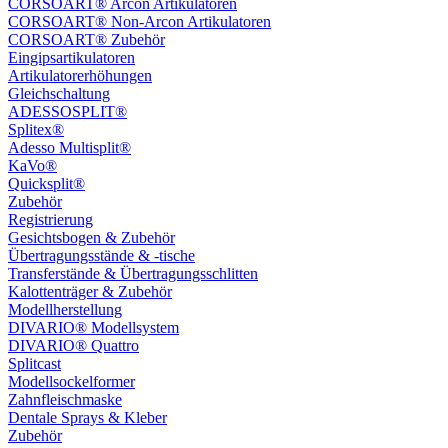
CORSOART® Arcon Artikulatoren
CORSOART® Non-Arcon Artikulatoren
CORSOART® Zubehör
Eingipsartikulatoren
Artikulatorerhöhungen
Gleichschaltung
ADESSOSPLIT®
Splitex®
Adesso Multisplit®
KaVo®
Quicksplit®
Zubehör
Registrierung
Gesichtsbogen & Zubehör
Übertragungsstände & -tische
Transferstände & Übertragungsschlitten
Kalottenträger & Zubehör
Modellherstellung
DIVARIO® Modellsystem
DIVARIO® Quattro
Splitcast
Modellsockelformer
Zahnfleischmaske
Dentale Sprays & Kleber
Zubehör