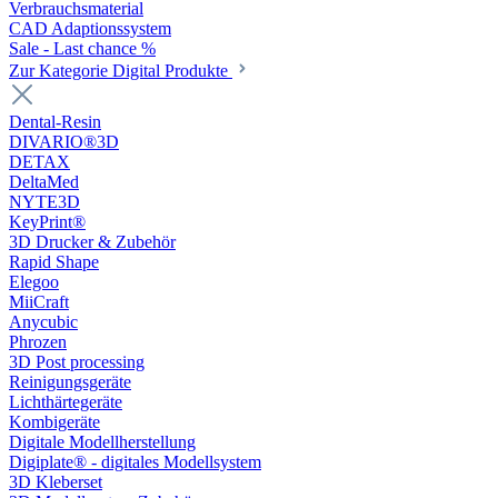
Verbrauchsmaterial
CAD Adaptionssystem
Sale - Last chance %
Zur Kategorie Digital Produkte
Dental-Resin
DIVARIO®3D
DETAX
DeltaMed
NYTE3D
KeyPrint®
3D Drucker & Zubehör
Rapid Shape
Elegoo
MiiCraft
Anycubic
Phrozen
3D Post processing
Reinigungsgeräte
Lichthärtegeräte
Kombigeräte
Digitale Modellherstellung
Digiplate® - digitales Modellsystem
3D Kleberset