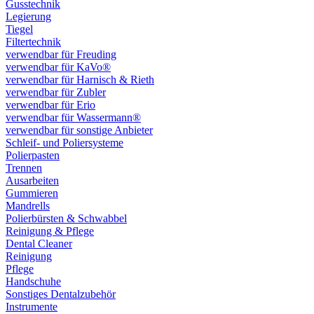
Gusstechnik
Legierung
Tiegel
Filtertechnik
verwendbar für Freuding
verwendbar für KaVo®
verwendbar für Harnisch & Rieth
verwendbar für Zubler
verwendbar für Erio
verwendbar für Wassermann®
verwendbar für sonstige Anbieter
Schleif- und Poliersysteme
Polierpasten
Trennen
Ausarbeiten
Gummieren
Mandrells
Polierbürsten & Schwabbel
Reinigung & Pflege
Dental Cleaner
Reinigung
Pflege
Handschuhe
Sonstiges Dentalzubehör
Instrumente