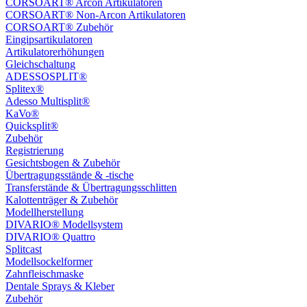
CORSOART® Arcon Artikulatoren
CORSOART® Non-Arcon Artikulatoren
CORSOART® Zubehör
Eingipsartikulatoren
Artikulatorerhöhungen
Gleichschaltung
ADESSOSPLIT®
Splitex®
Adesso Multisplit®
KaVo®
Quicksplit®
Zubehör
Registrierung
Gesichtsbogen & Zubehör
Übertragungsstände & -tische
Transferstände & Übertragungsschlitten
Kalottenträger & Zubehör
Modellherstellung
DIVARIO® Modellsystem
DIVARIO® Quattro
Splitcast
Modellsockelformer
Zahnfleischmaske
Dentale Sprays & Kleber
Zubehör