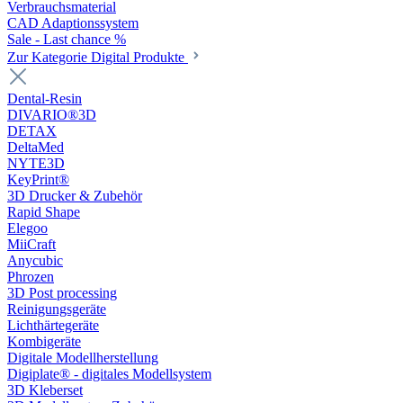
Verbrauchsmaterial
CAD Adaptionssystem
Sale - Last chance %
Zur Kategorie Digital Produkte
Dental-Resin
DIVARIO®3D
DETAX
DeltaMed
NYTE3D
KeyPrint®
3D Drucker & Zubehör
Rapid Shape
Elegoo
MiiCraft
Anycubic
Phrozen
3D Post processing
Reinigungsgeräte
Lichthärtegeräte
Kombigeräte
Digitale Modellherstellung
Digiplate® - digitales Modellsystem
3D Kleberset