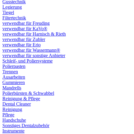
Gusstechnik
Legierung
Tiegel
Filtertechnik
verwendbar für Freuding
verwendbar für KaVo®
verwendbar für Harnisch & Rieth
verwendbar für Zubler
verwendbar für Erio
verwendbar für Wassermann®
verwendbar für sonstige Anbieter
Schleif- und Poliersysteme
Polierpasten
Trennen
Ausarbeiten
Gummieren
Mandrells
Polierbürsten & Schwabbel
Reinigung & Pflege
Dental Cleaner
Reinigung
Pflege
Handschuhe
Sonstiges Dentalzubehör
Instrumente