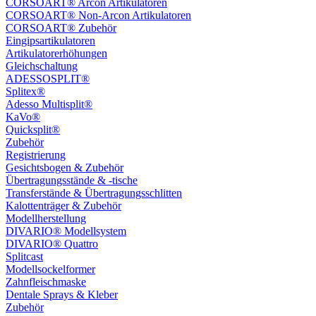
CORSOART® Arcon Artikulatoren
CORSOART® Non-Arcon Artikulatoren
CORSOART® Zubehör
Eingipsartikulatoren
Artikulatorerhöhungen
Gleichschaltung
ADESSOSPLIT®
Splitex®
Adesso Multisplit®
KaVo®
Quicksplit®
Zubehör
Registrierung
Gesichtsbogen & Zubehör
Übertragungsstände & -tische
Transferstände & Übertragungsschlitten
Kalottenträger & Zubehör
Modellherstellung
DIVARIO® Modellsystem
DIVARIO® Quattro
Splitcast
Modellsockelformer
Zahnfleischmaske
Dentale Sprays & Kleber
Zubehör