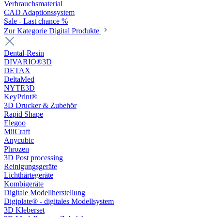
Verbrauchsmaterial
CAD Adaptionssystem
Sale - Last chance %
Zur Kategorie Digital Produkte
Dental-Resin
DIVARIO®3D
DETAX
DeltaMed
NYTE3D
KeyPrint®
3D Drucker & Zubehör
Rapid Shape
Elegoo
MiiCraft
Anycubic
Phrozen
3D Post processing
Reinigungsgeräte
Lichthärtegeräte
Kombigeräte
Digitale Modellherstellung
Digiplate® - digitales Modellsystem
3D Kleberset