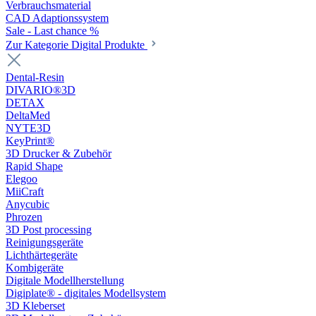
Verbrauchsmaterial
CAD Adaptionssystem
Sale - Last chance %
Zur Kategorie Digital Produkte
Dental-Resin
DIVARIO®3D
DETAX
DeltaMed
NYTE3D
KeyPrint®
3D Drucker & Zubehör
Rapid Shape
Elegoo
MiiCraft
Anycubic
Phrozen
3D Post processing
Reinigungsgeräte
Lichthärtegeräte
Kombigeräte
Digitale Modellherstellung
Digiplate® - digitales Modellsystem
3D Kleberset