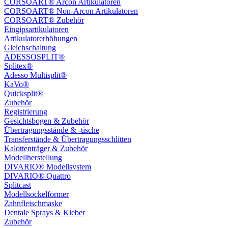
CORSOART® Arcon Artikulatoren
CORSOART® Non-Arcon Artikulatoren
CORSOART® Zubehör
Eingipsartikulatoren
Artikulatorerhöhungen
Gleichschaltung
ADESSOSPLIT®
Splitex®
Adesso Multisplit®
KaVo®
Quicksplit®
Zubehör
Registrierung
Gesichtsbogen & Zubehör
Übertragungsstände & -tische
Transferstände & Übertragungsschlitten
Kalottenträger & Zubehör
Modellherstellung
DIVARIO® Modellsystem
DIVARIO® Quattro
Splitcast
Modellsockelformer
Zahnfleischmaske
Dentale Sprays & Kleber
Zubehör