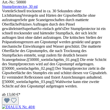
Art.-Nr.: 50000
Stumpfprotector, 30 ml
VorteileSchnell trocknend in ca. 30 Sekunden ohne
LichthärtungVersiegeln und Härten der Gipsoberfläche ohne
aufzutragenSehr gute Scaneigenschaften durch mattierte
OberflächePräzises Auftragen durch den Pinsel
gewährleistetSuperhartSo einfach geht'sDer Stumpfprotector ist ein
schnell trocknender und härtender Stumpflack, der sich leicht
auftragen lässt ohne dabei aufzutragen. Die kritischen Stellen der
Präparationsgrenzen am Gipsstumpf werden gestärkt und gegen
mechanische Einwirkungen und Wasser geschützt. Die mattierte
Oberfläche des Gipsstumpfes, die nach Trocknung des
Stumpflackes entsteht, sorgt zudem für deutlich bessere
Scanergebnisse.[[50000_soeinfachgehts_01.png]] Die erste Schicht
des Stumpfprotectors wird auf den Gipsstumpf aufgetragen.
[[50000_soeinfachgehts_02.png]] Der Stumpfprotector zieht in die
Gipsoberfläche des Stumpfes ein und schützt diesen vor Gipsabrieb.
Er vermindert Reflexionen und fixiert Anzeichnungen anhaltend.
[[50000_soeinfachgehts_03.png]] Wahlweise kann eine zweite
Schicht auf den Gipsstumpf aufgetragen werden.
ab
13,60 €*