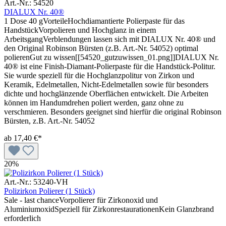
Art.-Nr.: 54520
DIALUX Nr. 40®
1 Dose 40 gVorteileHochdiamantierte Polierpaste für das
HandstückVorpolieren und Hochglanz in einem
ArbeitsgangVerblendungen lassen sich mit DIALUX Nr. 40® und
den Original Robinson Bürsten (z.B. Art.-Nr. 54052) optimal
polierenGut zu wissen[[54520_gutzuwissen_01.png]]DIALUX Nr.
40® ist eine Finish-Diamant-Polierpaste für die Handstück-Politur.
Sie wurde speziell für die Hochglanzpolitur von Zirkon und
Keramik, Edelmetallen, Nicht-Edelmetallen sowie für besonders
dichte und hochglänzende Oberflächen entwickelt. Die Arbeiten
können im Handumdrehen poliert werden, ganz ohne zu
verschmieren. Besonders geeignet sind hierfür die original Robinson
Bürsten, z.B. Art.-Nr. 54052
ab
17,40 €*
20%
Art.-Nr.: 53240-VH
Polizirkon Polierer (1 Stück)
Sale - last chanceVorpolierer für Zirkonoxid und
AluminiumoxidSpeziell für ZirkonrestaurationenKein Glanzbrand
erforderlich