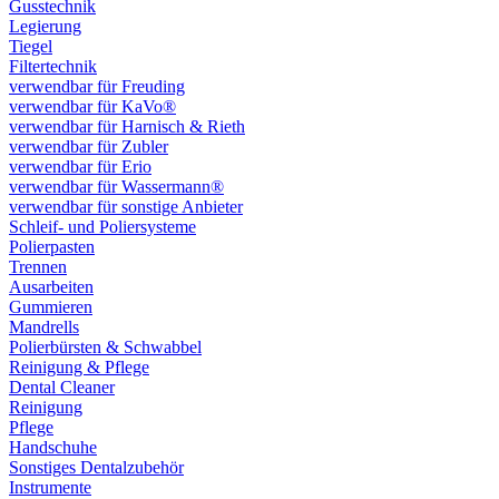
Gusstechnik
Legierung
Tiegel
Filtertechnik
verwendbar für Freuding
verwendbar für KaVo®
verwendbar für Harnisch & Rieth
verwendbar für Zubler
verwendbar für Erio
verwendbar für Wassermann®
verwendbar für sonstige Anbieter
Schleif- und Poliersysteme
Polierpasten
Trennen
Ausarbeiten
Gummieren
Mandrells
Polierbürsten & Schwabbel
Reinigung & Pflege
Dental Cleaner
Reinigung
Pflege
Handschuhe
Sonstiges Dentalzubehör
Instrumente