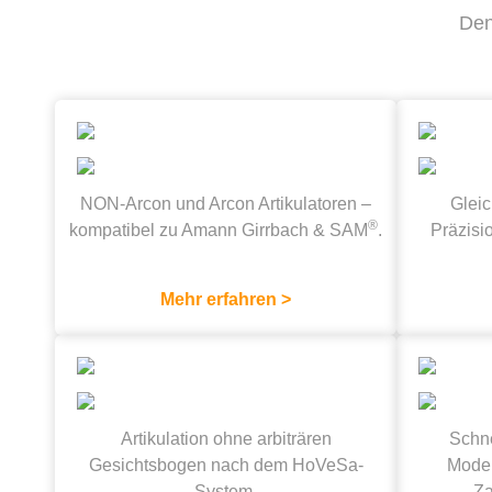
Den
NON-Arcon und Arcon Artikulatoren –
Glei
®
kompatibel zu Amann Girrbach & SAM
.
Präzisio
Mehr erfahren >
Artikulation ohne arbiträren
Schne
Gesichtsbogen nach dem HoVeSa-
Model
System.
Za