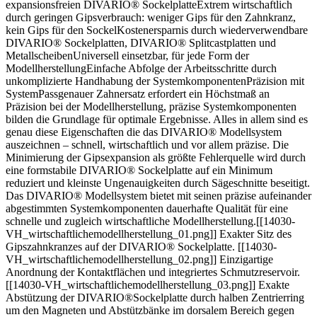
expansionsfreien DIVARIO® SockelplatteExtrem wirtschaftlich
durch geringen Gipsverbrauch: weniger Gips für den Zahnkranz,
kein Gips für den SockelKostenersparnis durch wiederverwendbare
DIVARIO® Sockelplatten, DIVARIO® Splitcastplatten und
MetallscheibenUniversell einsetzbar, für jede Form der
ModellherstellungEinfache Abfolge der Arbeitsschritte durch
unkomplizierte Handhabung der SystemkomponentenPräzision mit
SystemPassgenauer Zahnersatz erfordert ein Höchstmaß an
Präzision bei der Modellherstellung, präzise Systemkomponenten
bilden die Grundlage für optimale Ergebnisse. Alles in allem sind es
genau diese Eigenschaften die das DIVARIO® Modellsystem
auszeichnen – schnell, wirtschaftlich und vor allem präzise. Die
Minimierung der Gipsexpansion als größte Fehlerquelle wird durch
eine formstabile DIVARIO® Sockelplatte auf ein Minimum
reduziert und kleinste Ungenauigkeiten durch Sägeschnitte beseitigt.
Das DIVARIO® Modellsystem bietet mit seinen präzise aufeinander
abgestimmten Systemkomponenten dauerhafte Qualität für eine
schnelle und zugleich wirtschaftliche Modellherstellung.[[14030-
VH_wirtschaftlichemodellherstellung_01.png]] Exakter Sitz des
Gipszahnkranzes auf der DIVARIO® Sockelplatte. [[14030-
VH_wirtschaftlichemodellherstellung_02.png]] Einzigartige
Anordnung der Kontaktflächen und integriertes Schmutzreservoir.
[[14030-VH_wirtschaftlichemodellherstellung_03.png]] Exakte
Abstützung der DIVARIO®Sockelplatte durch halben Zentrierring
um den Magneten und Abstützbänke im dorsalem Bereich gegen