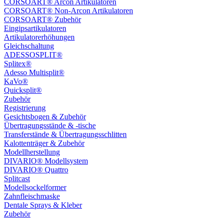
CORSOART® Arcon Artikulatoren
CORSOART® Non-Arcon Artikulatoren
CORSOART® Zubehör
Eingipsartikulatoren
Artikulatorerhöhungen
Gleichschaltung
ADESSOSPLIT®
Splitex®
Adesso Multisplit®
KaVo®
Quicksplit®
Zubehör
Registrierung
Gesichtsbogen & Zubehör
Übertragungsstände & -tische
Transferstände & Übertragungsschlitten
Kalottenträger & Zubehör
Modellherstellung
DIVARIO® Modellsystem
DIVARIO® Quattro
Splitcast
Modellsockelformer
Zahnfleischmaske
Dentale Sprays & Kleber
Zubehör