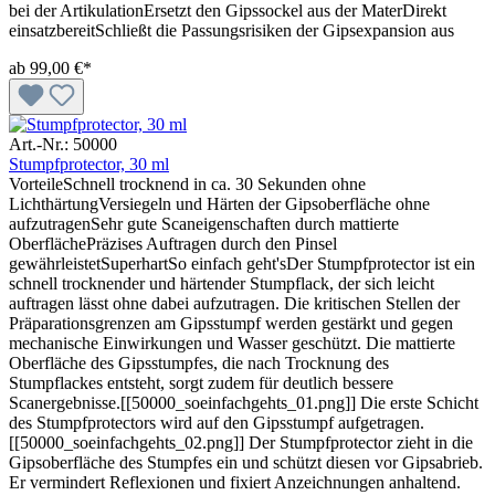
bei der ArtikulationErsetzt den Gipssockel aus der MaterDirekt
einsatzbereitSchließt die Passungsrisiken der Gipsexpansion aus
ab
99,00 €*
Art.-Nr.: 50000
Stumpfprotector, 30 ml
VorteileSchnell trocknend in ca. 30 Sekunden ohne
LichthärtungVersiegeln und Härten der Gipsoberfläche ohne
aufzutragenSehr gute Scaneigenschaften durch mattierte
OberflächePräzises Auftragen durch den Pinsel
gewährleistetSuperhartSo einfach geht'sDer Stumpfprotector ist ein
schnell trocknender und härtender Stumpflack, der sich leicht
auftragen lässt ohne dabei aufzutragen. Die kritischen Stellen der
Präparationsgrenzen am Gipsstumpf werden gestärkt und gegen
mechanische Einwirkungen und Wasser geschützt. Die mattierte
Oberfläche des Gipsstumpfes, die nach Trocknung des
Stumpflackes entsteht, sorgt zudem für deutlich bessere
Scanergebnisse.[[50000_soeinfachgehts_01.png]] Die erste Schicht
des Stumpfprotectors wird auf den Gipsstumpf aufgetragen.
[[50000_soeinfachgehts_02.png]] Der Stumpfprotector zieht in die
Gipsoberfläche des Stumpfes ein und schützt diesen vor Gipsabrieb.
Er vermindert Reflexionen und fixiert Anzeichnungen anhaltend.