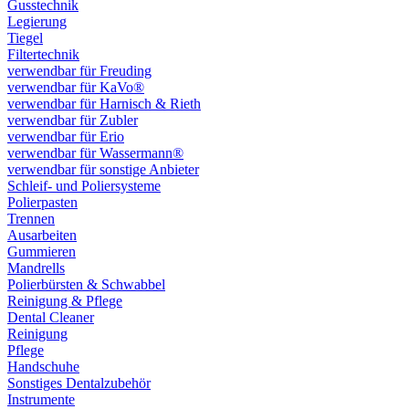
Gusstechnik
Legierung
Tiegel
Filtertechnik
verwendbar für Freuding
verwendbar für KaVo®
verwendbar für Harnisch & Rieth
verwendbar für Zubler
verwendbar für Erio
verwendbar für Wassermann®
verwendbar für sonstige Anbieter
Schleif- und Poliersysteme
Polierpasten
Trennen
Ausarbeiten
Gummieren
Mandrells
Polierbürsten & Schwabbel
Reinigung & Pflege
Dental Cleaner
Reinigung
Pflege
Handschuhe
Sonstiges Dentalzubehör
Instrumente