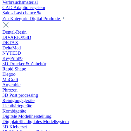
Verbrauchsmaterial
CAD Adaptionssystem
Sale - Last chance %
Zur Kategorie Digital Produkte
Dental-Resin
DIVARIO®3D
DETAX
DeltaMed
NYTE3D
KeyPrint®
3D Drucker & Zubehör
Rapid Shape
Elegoo
MiiCraft
Anycubic
Phrozen
3D Post processing
Reinigungsgeräte
Lichthärtegeräte
Kombigeräte
Digitale Modellherstellung
Digiplate® - digitales Modellsystem
3D Kleberset