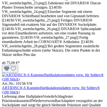
VH_soeinfachgehts_23.png]] Zahnkranz mit DIVARIO® Diacut-
Plaster-Trennscheibe zersägen. [[14030-
VH_soeinfachgehts_24.png]] Einzelne Segmente mit einem
DIVARIO® Schleifband bearbeiten und von Gipsstaub befreien.
[[14030-VH_soeinfachgehts_25.png]] Fertiges DIVARIO®
Sägemodell mit exaktem Sitz auf der DIVARIO® Sockelplatte.
[[14030-VH_soeinfachgehts_26.png]] DIVARIO® Splitcastplatte
vor dem Einartikulieren aufsetzen, um eine exakte Passung zu
garantieren. [[14030-VH_soeinfachgehts_27.png]] Fertig
einartikulierte Arbeit im CORSOART® Artikulator. [[14030-
VH_soeinfachgehts_28.png]] Bei großen Segmenten zusätzliche
Entlastungsschnitte setzen (siehe Skizze). Die roten Punkte in der
Skizze stellen Pins dar.
ab
75,00 €*
Art.-Nr.: 10158-VH
ARTIDISC®-S Kunststoffartikulationsplatten verw. für Splitex®
(100 Stück)
Lieferung ohne HaftplattenVorteileSchlagfester
PräzisionskunststoffWiederverwendbarAdaptiert verzugsfrei an der
Sockelplatte und sorgt für gleich bleibende Präzision und Qualität