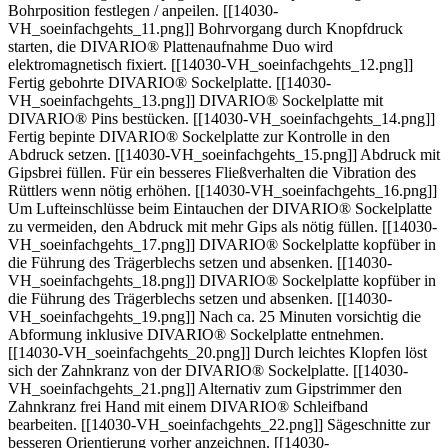
Bohrposition festlegen / anpeilen. [[14030-
VH_soeinfachgehts_11.png]] Bohrvorgang durch Knopfdruck
starten, die DIVARIO® Plattenaufnahme Duo wird
elektromagnetisch fixiert. [[14030-VH_soeinfachgehts_12.png]]
Fertig gebohrte DIVARIO® Sockelplatte. [[14030-
VH_soeinfachgehts_13.png]] DIVARIO® Sockelplatte mit
DIVARIO® Pins bestücken. [[14030-VH_soeinfachgehts_14.png]]
Fertig bepinte DIVARIO® Sockelplatte zur Kontrolle in den
Abdruck setzen. [[14030-VH_soeinfachgehts_15.png]] Abdruck mit
Gipsbrei füllen. Für ein besseres Fließverhalten die Vibration des
Rüttlers wenn nötig erhöhen. [[14030-VH_soeinfachgehts_16.png]]
Um Lufteinschlüsse beim Eintauchen der DIVARIO® Sockelplatte
zu vermeiden, den Abdruck mit mehr Gips als nötig füllen. [[14030-
VH_soeinfachgehts_17.png]] DIVARIO® Sockelplatte kopfüber in
die Führung des Trägerblechs setzen und absenken. [[14030-
VH_soeinfachgehts_18.png]] DIVARIO® Sockelplatte kopfüber in
die Führung des Trägerblechs setzen und absenken. [[14030-
VH_soeinfachgehts_19.png]] Nach ca. 25 Minuten vorsichtig die
Abformung inklusive DIVARIO® Sockelplatte entnehmen.
[[14030-VH_soeinfachgehts_20.png]] Durch leichtes Klopfen löst
sich der Zahnkranz von der DIVARIO® Sockelplatte. [[14030-
VH_soeinfachgehts_21.png]] Alternativ zum Gipstrimmer den
Zahnkranz frei Hand mit einem DIVARIO® Schleifband
bearbeiten. [[14030-VH_soeinfachgehts_22.png]] Sägeschnitte zur
besseren Orientierung vorher anzeichnen. [[14030-