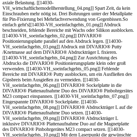
axiale Belastung. [[14030-
VH_wirtschaftlichemodellherstellung_04.png]] Spart Zeit, da kein
Einschrauben mehr nötig ist. Drei Bohrungen unter der Metallplatte
für Pin-Fixierung bei Mehrfachverwendung von Gegenbissen.So
einfach geht's[[14030-VH_soeinfachgehts_01.png]] Abdruck
beschneiden, fehlende Bereiche mit Wachs oder Silikon ausblocken.
[[14030-VH_soeinfachgehts_02.png]] DIVARIO®
Positionierungsplatte parallel auf den Abdruck legen. [[14030-
VH_soeinfachgehts_03.png]] Abdruck mit DIVARIO® Putty
/Knetmasse auf dem DIVARIO® Abdruckträger L fixieren.
[[14030-VH_soeinfachgehts_04.png]] Zur Ausrichtung des
Abdrucks die DIVARIO® Positionierungsplatte klein oder groß
verwenden. [[14030-VH_soeinfachgehts_05.png]] Fehlende
Bereiche mit DIVARIO® Putty ausblocken, um ein Ausfließen des
Gipsbreis beim Ausgießen zu vermeiden. [[14030-
VH_soeinfachgehts_06.png]] DIVARIO® Sockelplatte in die
DIVARIO® Plattenaufnahme Duo des DIVARIO® Pinbohrgerätes
M23 compact einspannen. [[14030-VH_soeinfachgehts_07.png]]
Eingespannte DIVARIO® Sockelplatte. [[14030-
VH_soeinfachgehts_08.png]] DIVARIO® Abdruckträger L auf die
DIVARIO® Plattenaufnahme Duo setzen. [[14030-
VH_soeinfachgehts_09.png]] DIVARIO® Abdruckträger L
inklusive DIVARIO® Plattenaufnahme Duo auf die Magnetplatte
des DIVARIO® Pinbohrgerätes M23 compact setzen. [[14030-
VH_soeinfachgehts_10.png]] Mit dem Laserpunkt die gewünschte