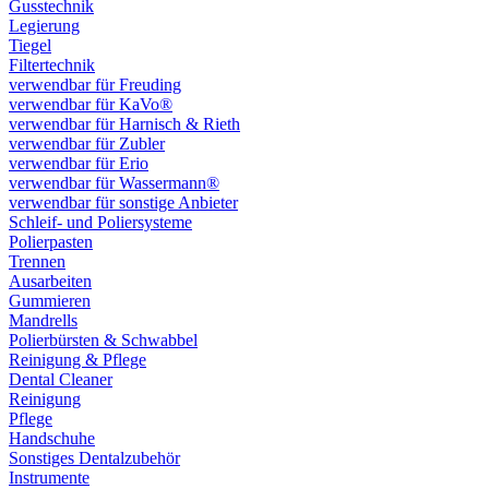
Gusstechnik
Legierung
Tiegel
Filtertechnik
verwendbar für Freuding
verwendbar für KaVo®
verwendbar für Harnisch & Rieth
verwendbar für Zubler
verwendbar für Erio
verwendbar für Wassermann®
verwendbar für sonstige Anbieter
Schleif- und Poliersysteme
Polierpasten
Trennen
Ausarbeiten
Gummieren
Mandrells
Polierbürsten & Schwabbel
Reinigung & Pflege
Dental Cleaner
Reinigung
Pflege
Handschuhe
Sonstiges Dentalzubehör
Instrumente