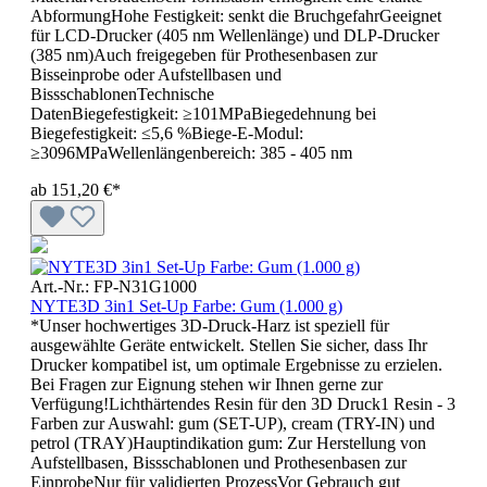
AbformungHohe Festigkeit: senkt die BruchgefahrGeeignet
für LCD-Drucker (405 nm Wellenlänge) und DLP-Drucker
(385 nm)Auch freigegeben für Prothesenbasen zur
Bisseinprobe oder Aufstellbasen und
BissschablonenTechnische
DatenBiegefestigkeit: ≥101MPaBiegedehnung bei
Biegefestigkeit: ≤5,6 %Biege-E-Modul:
≥3096MPaWellenlängenbereich: 385 - 405 nm
ab
151,20 €*
Art.-Nr.: FP-N31G1000
NYTE3D 3in1 Set-Up Farbe: Gum (1.000 g)
*Unser hochwertiges 3D-Druck-Harz ist speziell für
ausgewählte Geräte entwickelt. Stellen Sie sicher, dass Ihr
Drucker kompatibel ist, um optimale Ergebnisse zu erzielen.
Bei Fragen zur Eignung stehen wir Ihnen gerne zur
Verfügung!Lichthärtendes Resin für den 3D Druck1 Resin - 3
Farben zur Auswahl: gum (SET-UP), cream (TRY-IN) und
petrol (TRAY)Hauptindikation gum: Zur Herstellung von
Aufstellbasen, Bissschablonen und Prothesenbasen zur
EinprobeNur für validierten ProzessVor Gebrauch gut