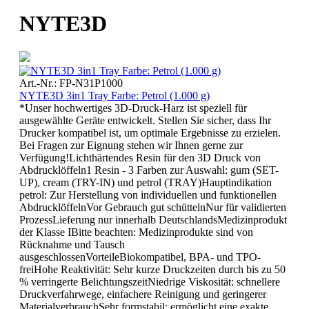
NYTE3D
Art.-Nr.: FP-N31P1000
NYTE3D 3in1 Tray Farbe: Petrol (1.000 g)
*Unser hochwertiges 3D-Druck-Harz ist speziell für
ausgewählte Geräte entwickelt. Stellen Sie sicher, dass Ihr
Drucker kompatibel ist, um optimale Ergebnisse zu erzielen.
Bei Fragen zur Eignung stehen wir Ihnen gerne zur
Verfügung!Lichthärtendes Resin für den 3D Druck von
Abdrucklöffeln1 Resin - 3 Farben zur Auswahl: gum (SET-
UP), cream (TRY-IN) und petrol (TRAY)Hauptindikation
petrol: Zur Herstellung von individuellen und funktionellen
AbdrucklöffelnVor Gebrauch gut schüttelnNur für validierten
ProzessLieferung nur innerhalb DeutschlandsMedizinprodukt
der Klasse IBitte beachten: Medizinprodukte sind von
Rücknahme und Tausch
ausgeschlossenVorteileBiokompatibel, BPA- und TPO-
freiHohe Reaktivität: Sehr kurze Druckzeiten durch bis zu 50
% verringerte BelichtungszeitNiedrige Viskosität: schnellere
Druckverfahrwege, einfachere Reinigung und geringerer
MaterialverbrauchSehr formstabil: ermöglicht eine exakte