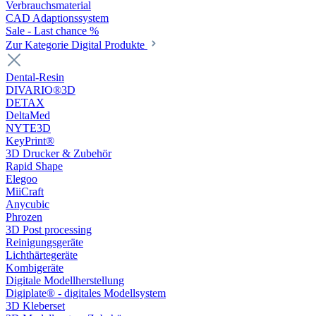
Verbrauchsmaterial
CAD Adaptionssystem
Sale - Last chance %
Zur Kategorie Digital Produkte
Dental-Resin
DIVARIO®3D
DETAX
DeltaMed
NYTE3D
KeyPrint®
3D Drucker & Zubehör
Rapid Shape
Elegoo
MiiCraft
Anycubic
Phrozen
3D Post processing
Reinigungsgeräte
Lichthärtegeräte
Kombigeräte
Digitale Modellherstellung
Digiplate® - digitales Modellsystem
3D Kleberset