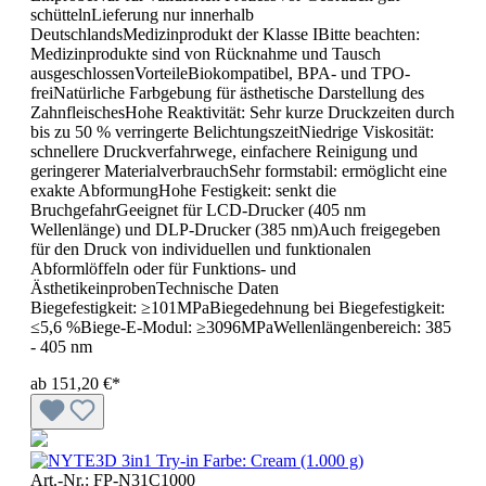
schüttelnLieferung nur innerhalb
DeutschlandsMedizinprodukt der Klasse IBitte beachten:
Medizinprodukte sind von Rücknahme und Tausch
ausgeschlossenVorteileBiokompatibel, BPA- und TPO-
freiNatürliche Farbgebung für ästhetische Darstellung des
ZahnfleischesHohe Reaktivität: Sehr kurze Druckzeiten durch
bis zu 50 % verringerte BelichtungszeitNiedrige Viskosität:
schnellere Druckverfahrwege, einfachere Reinigung und
geringerer MaterialverbrauchSehr formstabil: ermöglicht eine
exakte AbformungHohe Festigkeit: senkt die
BruchgefahrGeeignet für LCD-Drucker (405 nm
Wellenlänge) und DLP-Drucker (385 nm)Auch freigegeben
für den Druck von individuellen und funktionalen
Abformlöffeln oder für Funktions- und
ÄsthetikeinprobenTechnische Daten
Biegefestigkeit: ≥101MPaBiegedehnung bei Biegefestigkeit:
≤5,6 %Biege-E-Modul: ≥3096MPaWellenlängenbereich: 385
- 405 nm
ab
151,20 €*
Art.-Nr.: FP-N31C1000