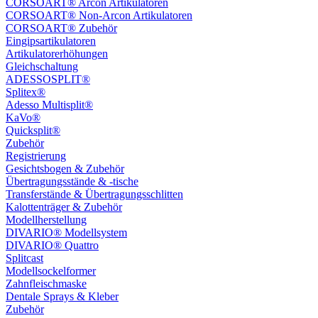
CORSOART® Arcon Artikulatoren
CORSOART® Non-Arcon Artikulatoren
CORSOART® Zubehör
Eingipsartikulatoren
Artikulatorerhöhungen
Gleichschaltung
ADESSOSPLIT®
Splitex®
Adesso Multisplit®
KaVo®
Quicksplit®
Zubehör
Registrierung
Gesichtsbogen & Zubehör
Übertragungsstände & -tische
Transferstände & Übertragungsschlitten
Kalottenträger & Zubehör
Modellherstellung
DIVARIO® Modellsystem
DIVARIO® Quattro
Splitcast
Modellsockelformer
Zahnfleischmaske
Dentale Sprays & Kleber
Zubehör