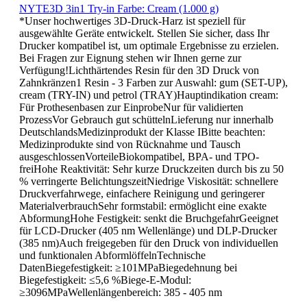
NYTE3D 3in1 Try-in Farbe: Cream (1.000 g)
*Unser hochwertiges 3D-Druck-Harz ist speziell für
ausgewählte Geräte entwickelt. Stellen Sie sicher, dass Ihr
Drucker kompatibel ist, um optimale Ergebnisse zu erzielen.
Bei Fragen zur Eignung stehen wir Ihnen gerne zur
Verfügung!Lichthärtendes Resin für den 3D Druck von
Zahnkränzen1 Resin - 3 Farben zur Auswahl: gum (SET-UP),
cream (TRY-IN) und petrol (TRAY)Hauptindikation cream:
Für Prothesenbasen zur EinprobeNur für validierten
ProzessVor Gebrauch gut schüttelnLieferung nur innerhalb
DeutschlandsMedizinprodukt der Klasse IBitte beachten:
Medizinprodukte sind von Rücknahme und Tausch
ausgeschlossenVorteileBiokompatibel, BPA- und TPO-
freiHohe Reaktivität: Sehr kurze Druckzeiten durch bis zu 50
% verringerte BelichtungszeitNiedrige Viskosität: schnellere
Druckverfahrwege, einfachere Reinigung und geringerer
MaterialverbrauchSehr formstabil: ermöglicht eine exakte
AbformungHohe Festigkeit: senkt die BruchgefahrGeeignet
für LCD-Drucker (405 nm Wellenlänge) und DLP-Drucker
(385 nm)Auch freigegeben für den Druck von individuellen
und funktionalen AbformlöffelnTechnische
DatenBiegefestigkeit: ≥101MPaBiegedehnung bei
Biegefestigkeit: ≤5,6 %Biege-E-Modul:
≥3096MPaWellenlängenbereich: 385 - 405 nm