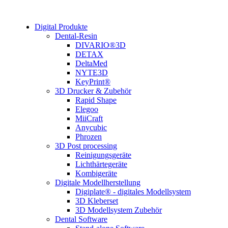
Digital Produkte
Dental-Resin
DIVARIO®3D
DETAX
DeltaMed
NYTE3D
KeyPrint®
3D Drucker & Zubehör
Rapid Shape
Elegoo
MiiCraft
Anycubic
Phrozen
3D Post processing
Reinigungsgeräte
Lichthärtegeräte
Kombigeräte
Digitale Modellherstellung
Digiplate® - digitales Modellsystem
3D Kleberset
3D Modellsystem Zubehör
Dental Software